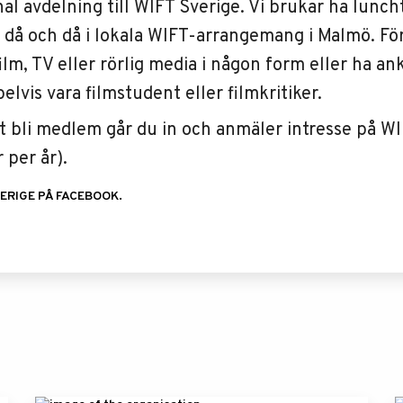
nal avdelning till WIFT Sverige. Vi brukar ha lun
r då och då i lokala WIFT-arrangemang i Malmö. Fö
ilm, TV eller rörlig media i någon form eller ha a
lvis vara filmstudent eller filmkritiker.
tt bli medlem går du in och anmäler intresse på 
 per år).
VERIGE PÅ FACEBOOK.