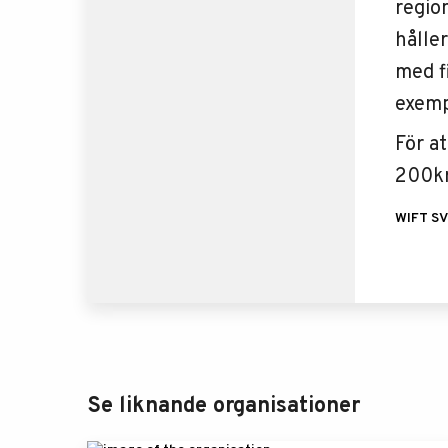
regio
hålle
med f
exempe
För a
200kr
WIFT S
Se liknande organisationer