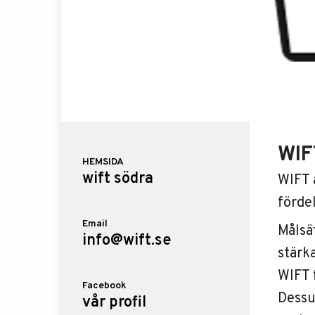
WIF
HEMSIDA
wift södra
WIFT 
förde
Email
Målsä
info@wift.se
stärk
WIFT 
Facebook
Dessu
vår profil