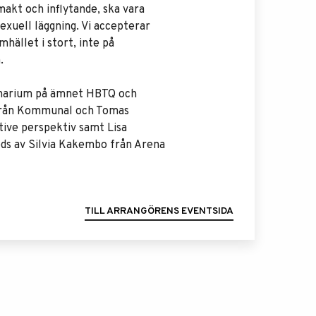
makt och inflytande, ska vara
sexuell läggning. Vi accepterar
mhället i stort, inte på
.
minarium på ämnet HBTQ och
e från Kommunal och Tomas
ive perspektiv samt Lisa
eds av Silvia Kakembo från Arena
TILL ARRANGÖRENS EVENTSIDA