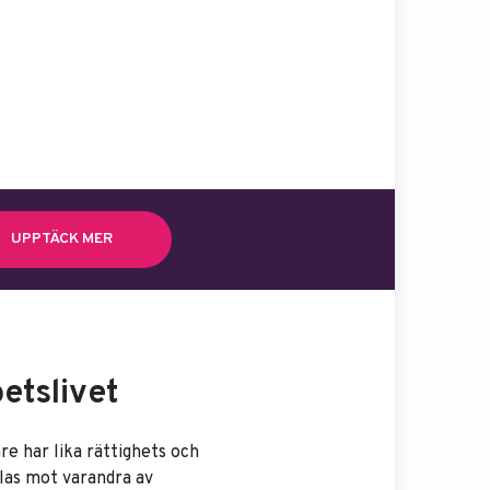
UPPTÄCK MER
etslivet
re har lika rättighets och
llas mot varandra av