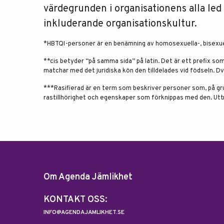
värdegrunden i organisationens alla led 
inkluderande organisationskultur.
*HBTQI-personer är en benämning av homosexuella-, bisexuel
**cis betyder “på samma sida” på latin. Det är ett prefix so
matchar med det juridiska kön den tilldelades vid födseln. D
***Rasifierad är en term som beskriver personer som, på grund
rastillhörighet och egenskaper som förknippas med den. Uttry
Om Agenda Jämlikhet
KONTAKT OSS:
INFO@AGENDAJAMLIKHET.SE