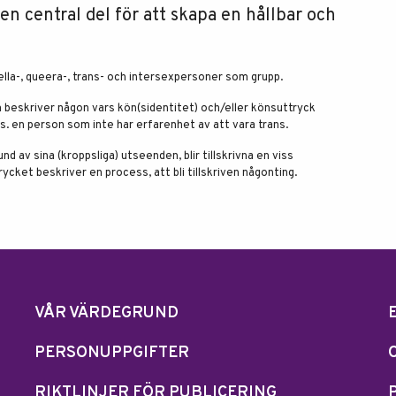
en central del för att skapa en hållbar och
la-, queera-, trans- och intersexpersoner som grupp.
m beskriver någon vars kön(sidentitet) och/eller könsuttryck
vs. en person som inte har erfarenhet av att vara trans.
 av sina (kroppsliga) utseenden, blir tillskrivna en viss
cket beskriver en process, att bli tillskriven någonting.
VÅR VÄRDEGRUND
PERSONUPPGIFTER
RIKTLINJER FÖR PUBLICERING