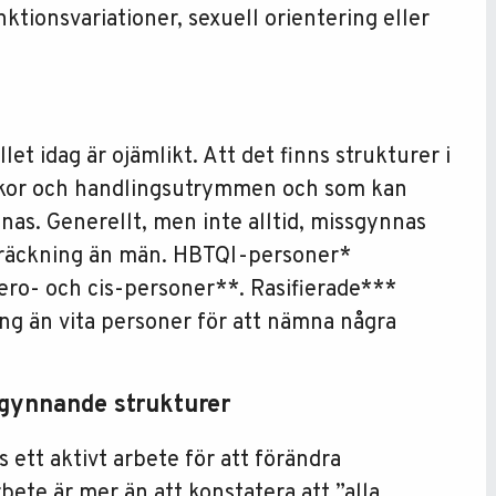
nktionsvariationer, sexuell orientering eller
et idag är ojämlikt. Att det finns strukturer i
lkor och handlingsutrymmen och som kan
nas. Generellt, men inte alltid, missgynnas
sträckning än män. HBTQI-personer*
ero- och cis-personer**. Rasifierade***
ng än vita personer för att nämna några
sgynnande strukturer
ett aktivt arbete för att förändra
bete är mer än att konstatera att ”alla