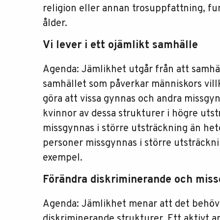
religion eller annan trosuppfattning, fu
ålder.
Vi lever i ett ojämlikt samhälle
Agenda: Jämlikhet utgår från att samhäll
samhället som påverkar människors vil
göra att vissa gynnas och andra missgyn
kvinnor av dessa strukturer i högre ut
missgynnas i större utsträckning än het
personer missgynnas i större utsträckni
exempel.
Förändra diskriminerande och mis
Agenda: Jämlikhet menar att det behövs 
diskriminerande strukturer. Ett aktivt ar