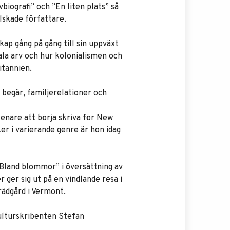
iografi” och ”En liten plats” så
lskade författare.
ap gång på gång till sin uppväxt
ala arv och hur kolonialismen och
itannien.
 begär, familjerelationer och
enare att börja skriva för New
er i varierande genre är hon idag
”Bland blommor” i översättning av
 ger sig ut på en vindlande resa i
trädgård i Vermont.
ulturskribenten Stefan