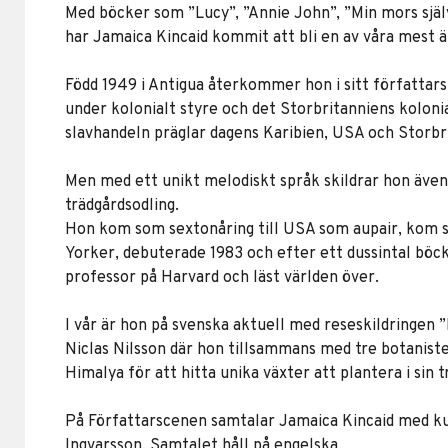
Med böcker som ”Lucy”, ”Annie John”, ”Min mors självb
har Jamaica Kincaid kommit att bli en av våra mest ä
Född 1949 i Antigua återkommer hon i sitt författarsk
under kolonialt styre och det Storbritanniens koloni
slavhandeln präglar dagens Karibien, USA och Storbr
Men med ett unikt melodiskt språk skildrar hon även
trädgårdsodling.
Hon kom som sextonåring till USA som aupair, kom s
Yorker, debuterade 1983 och efter ett dussintal böck
professor på Harvard och läst världen över.
I vår är hon på svenska aktuell med reseskildringen 
Niclas Nilsson där hon tillsammans med tre botanister
Himalya för att hitta unika växter att plantera i sin 
På Författarscenen samtalar Jamaica Kincaid med k
Ingvarsson. Samtalet håll på engelska.