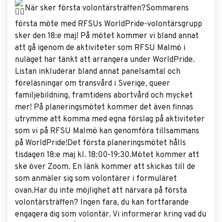
När sker första volontärsträffen?Sommarens
första möte med RFSUs WorldPride-volontärsgrupp
sker den 18:e maj! På mötet kommer vi bland annat
att gå igenom de aktiviteter som RFSU Malmö i
nuläget har tänkt att arrangera under WorldPride.
Listan inkluderar bland annat panelsamtal och
föreläsningar om transvård i Sverige, queer
familjebildning, framtidens abortvård och mycket
mer! På planeringsmötet kommer det även finnas
utrymme att komma med egna förslag på aktiviteter
som vi på RFSU Malmö kan genomföra tillsammans
på WorldPride!Det första planeringsmötet hålls
tisdagen 18:e maj kl. 18:00-19:30.Mötet kommer att
ske över Zoom. En länk kommer att skickas till de
som anmäler sig som volontärer i formuläret
ovan.Har du inte möjlighet att närvara på första
volontärsträffen? Ingen fara, du kan fortfarande
engagera dig som volontär. Vi informerar kring vad du