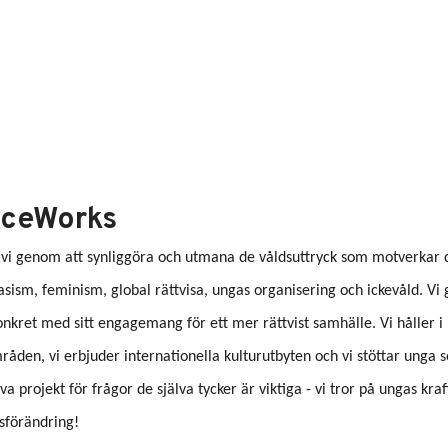
ceWorks
 vi genom att synliggöra och utmana de våldsuttryck som motverkar d
asism, feminism, global rättvisa, ungas organisering och ickevåld. Vi
onkret med sitt engagemang för ett mer rättvist samhälle. Vi håller i
åden, vi erbjuder internationella kulturutbyten och vi stöttar unga s
iva projekt för frågor de själva tycker är viktiga - vi tror på ungas kra
sförändring!