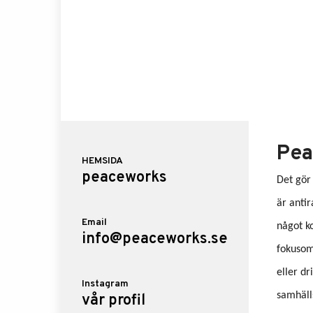
Pea
HEMSIDA
peaceworks
Det gör
är antir
Email
något k
info@peaceworks.se
fokusomr
eller dr
Instagram
samhäll
vår profil