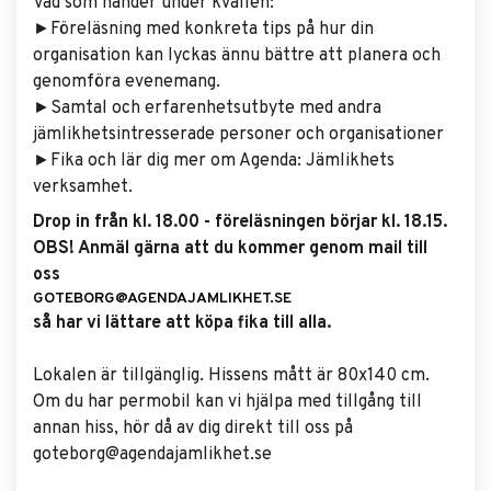
Vad som händer under kvällen:
►Föreläsning med konkreta tips på hur din
organisation kan lyckas ännu bättre att planera och
genomföra evenemang.
►Samtal och erfarenhetsutbyte med andra
jämlikhetsintresserade personer och organisationer
►Fika och lär dig mer om Agenda: Jämlikhets
verksamhet.
Drop in från kl. 18.00 - föreläsningen börjar kl. 18.15.
OBS! Anmäl gärna att du kommer genom mail till
oss
GOTEBORG@AGENDAJAMLIKHET.SE
så har vi lättare att köpa fika till alla.
Lokalen är tillgänglig. Hissens mått är 80x140 cm.
Om du har permobil kan vi hjälpa med tillgång till
annan hiss, hör då av dig direkt till oss på
goteborg@agendajamlikhet.se