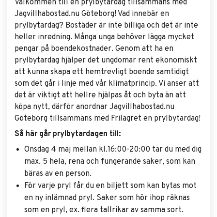
Välkommen till en prylbytardag tillsammans med
Jagvillhabostad.nu Göteborg! Vad innebär en
prylbytardag? Bostäder är inte billiga och det är inte
heller inredning. Många unga behöver lägga mycket
pengar på boendekostnader. Genom att ha en
prylbytardag hjälper det ungdomar rent ekonomiskt
att kunna skapa ett hemtrevligt boende samtidigt
som det går i linje med vår klimatprincip. Vi anser att
det är viktigt att hellre hjälpas åt och byta än att
köpa nytt, därför anordnar Jagvillhabostad.nu
Göteborg tillsammans med Frilagret en prylbytardag!
Så här går prylbytardagen till:
Onsdag 4 maj mellan kl.16:00-20:00 tar du med dig
max. 5 hela, rena och fungerande saker, som kan
bäras av en person.
För varje pryl får du en biljett som kan bytas mot
en ny inlämnad pryl. Saker som hör ihop räknas
som en pryl, ex. flera tallrikar av samma sort.