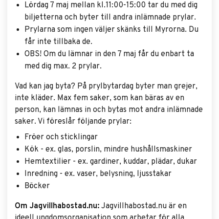
Lördag 7 maj mellan kl.11:00-15:00 tar du med dig
biljetterna och byter till andra inlämnade prylar.
Prylarna som ingen väljer skänks till Myrorna. Du
får inte tillbaka de.
OBS! Om du lämnar in den 7 maj får du enbart ta
med dig max. 2 prylar.
Vad kan jag byta? På prylbytardag byter man grejer,
inte kläder. Max fem saker, som kan bäras av en
person, kan lämnas in och bytas mot andra inlämnade
saker. Vi föreslår följande prylar:
Fröer och sticklingar
Kök - ex. glas, porslin, mindre hushållsmaskiner
Hemtextilier - ex. gardiner, kuddar, plädar, dukar
Inredning - ex. vaser, belysning, ljusstakar
Böcker
Om Jagvillhabostad.nu:
Jagvillhabostad.nu är en
ideell ungdomsorganisation som arbetar för alla