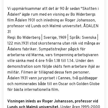
Vi uppmärksammar att det är 90 år sedan "Skotten i
Ådalen" ägde rum med en visning av Bo Widerbergs
film Ådalen 1931 och inledning av Roger Johansson,
professor vid Lunds och Malmö universitet. ÅDALEN
31
Regi: Bo Widerberg | Sverige, 1969 | Språk: Svenska |
122 min.1931 stod skorstenarna utan rök vid många av
Ådalens fabriker. Sympatistrejker pågick för
arbetarna vid Marma, vars timpenning arbetsgivaren
ville sänka med 4 öre från 1.18 till 1.14. Under den
demonstration som följde sköts fem arbetare ihjäl av
militär. Filmen är tillägnad dessa fem personer.
Ådalen 1931 vann jurypriset i Cannes, två guldbaggar
och nominerades både till en Oscar och Golden Globe
för bästa internationella film.
Visningen inleds av Roger Johansson, professor vid
Lunds och Malmö universitet.
Under åren 1995-2000