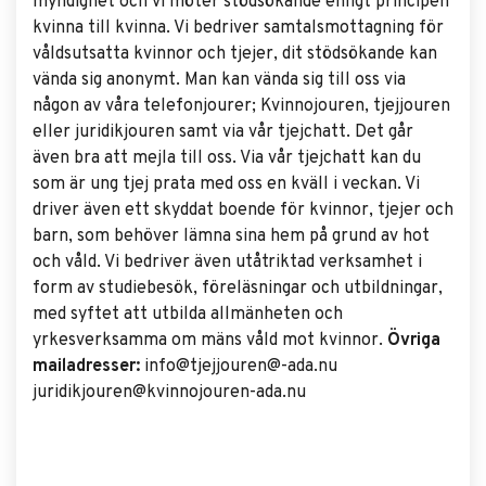
myndighet och vi möter stödsökande enligt principen
kvinna till kvinna. Vi bedriver samtalsmottagning för
våldsutsatta kvinnor och tjejer, dit stödsökande kan
vända sig anonymt. Man kan vända sig till oss via
någon av våra telefonjourer; Kvinnojouren, tjejjouren
eller juridikjouren samt via vår tjejchatt. Det går
även bra att mejla till oss. Via vår tjejchatt kan du
som är ung tjej prata med oss en kväll i veckan. Vi
driver även ett skyddat boende för kvinnor, tjejer och
barn, som behöver lämna sina hem på grund av hot
och våld. Vi bedriver även utåtriktad verksamhet i
form av studiebesök, föreläsningar och utbildningar,
med syftet att utbilda allmänheten och
yrkesverksamma om mäns våld mot kvinnor.
Övriga
mailadresser:
info@tjejjouren@-ada.nu
juridikjouren@kvinnojouren-ada.nu