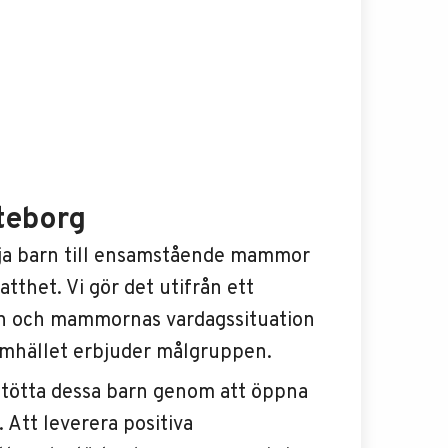
teborg
dja barn till ensamstående mammor
tthet. Vi gör det utifrån ett
en och mammornas vardagssituation
amhället erbjuder målgruppen.
stötta dessa barn genom att öppna
 Att leverera positiva