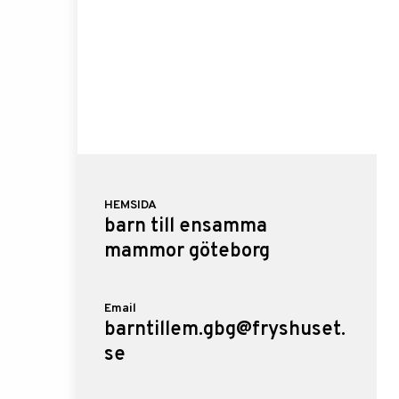
HEMSIDA
barn till ensamma
mammor göteborg
Email
barntillem.gbg@fryshuset.
se