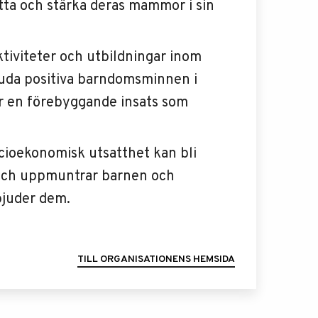
ta och stärka deras mammor i sin
aktiviteter och utbildningar inom
bjuda positiva barndomsminnen i
är en förebyggande insats som
ioekonomisk utsatthet kan bli
r och uppmuntrar barnen och
bjuder dem.
TILL ORGANISATIONENS HEMSIDA