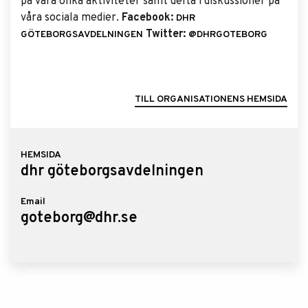
på våra olika aktiviteter samt delta i diskussioner på
våra sociala medier.
Facebook:
DHR
Twitter:
GÖTEBORGSAVDELNINGEN
@DHRGOTEBORG
TILL ORGANISATIONENS HEMSIDA
HEMSIDA
dhr göteborgsavdelningen
Email
goteborg@dhr.se